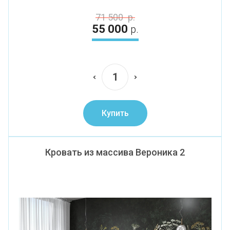
71 500
р.
55 000
р.
Купить
Кровать из массива Вероника 2