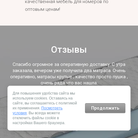
качественная мебель для номеров по
оптовым ценам!
Отзывы
Спасибо огромное за оперативную доставку. С утра
заказала, вечером уже получила два матраса. Очень
оперативно, матрасы крутые , качество просто пушка ,
очень рада что вас нашла.
Для повышения удобства сайта мы
используем cookies. Оставаясь на
Светлана
сайте, вы соглашаетесь с политикой
Продолжить
их применения.
Посмотреть
Отличный магазин. Менеджер подробно рассказала все.
условия
. Вы всегда можете
Быстро заказала матрас и не пожалела. Хороший
отключить файлы cookie в
пружинный матрас купила, все доставили вовремя.
настройках Вашего браузера.
Рекомендую!