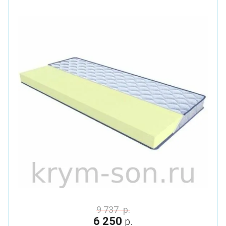
9 737
р.
6 250
р.