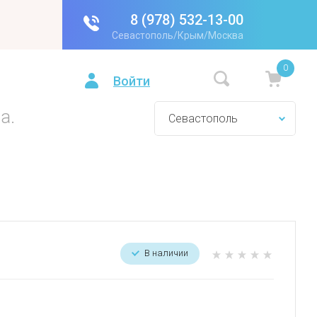
8 (978) 532-13-00
Севастополь/Крым/Москва
0
Войти
!
а.
В наличии