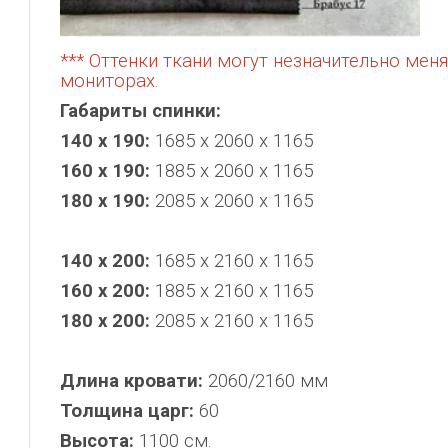
*** Оттенки ткани могут незначительно ме
мониторах.
Габариты спинки:
140 х 190:
1685 х 2060 х 1165
160 x 190:
1885 х 2060 х 1165
180 x 190:
2085 х 2060 х 1165
140 х 200:
1685 х 2160 х 1165
160 x 200:
1885 х 2160 х 1165
180 x 200:
2085 х 2160 х 1165
Длина кровати:
2060/2160 мм
Толщина царг:
60
Высота:
1100 см.