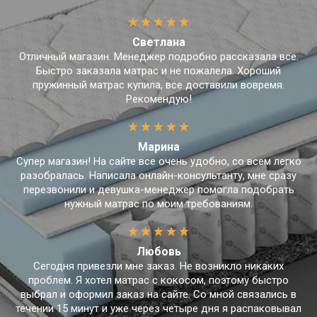
Светлана
Отличный магазин. Менеджер подробно рассказала все.
Быстро заказала матрас и не пожалела. Хороший
пружинный матрас купила, все доставили вовремя.
Рекомендую!
Марина
Супер магазин! На сайте все очень удобно, со всем легко
разобралась. Написала онлайн-консультанту, мне сразу
перезвонили и девушка-менеджер помогла подобрать
нужный матрас по моим требованиям.
Любовь
Сегодня привезли мне заказ. Не возникло никаких
проблем. Я хотел матрас с кокосом, поэтому быстро
выбрал и оформил заказ на сайте. Со мной связались в
течении 15 минут и уже через четыре дня я распаковывал