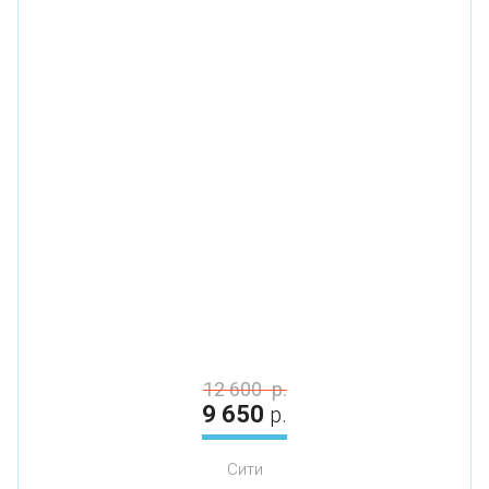
12 600
р.
9 650
р.
Сити