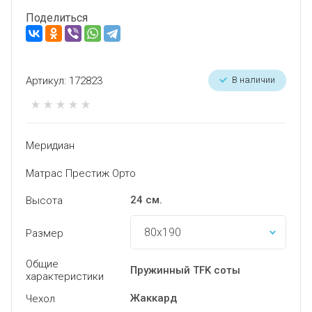
СПЕЦПРЕДЛОЖЕНИЯ
Поделиться
ПРОИЗВОДИТЕЛИ
Артикул:
172823
В наличии
ВОПРОСЫ И ОТВЕТЫ
ТЕХНИЧЕСКАЯ ПОДДЕРЖКА
КАК ОФОРМИТЬ ЗАКАЗ
Меридиан
ОБМЕН И ВОЗВРАТ
Матрас Престиж Орто
САМОВЫВОЗ
24 см.
Высота
Размер
Общие
Пружинный TFK соты
характеристики
Жаккард
Чехол